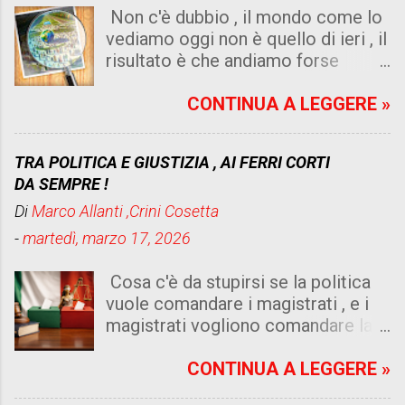
Non c'è dubbio , il mondo come lo
vediamo oggi non è quello di ieri , il
risultato è che andiamo forse
peggio di quello che immaginiamo .
Un dato di fatto risulta dalle risorse
CONTINUA A LEGGERE »
che abbiamo , sia di internet , sia di
intelligenza artificiale, sia di
TRA POLITICA E GIUSTIZIA , AI FERRI CORTI
umanità senza cuore e senza logica
DA SEMPRE !
, non è cattiveria , e ne isteria , ma
Di
Marco Allanti ,Crini Cosetta
leggere un quotidiano che diventa
sempre più complicato per chi lo
-
martedì, marzo 17, 2026
vive , specialmente chi è povero e
indifeso e all' ordine del giorno .
Cosa c'è da stupirsi se la politica
Beato chi ricco e con le spalle
vuole comandare i magistrati , e i
coperte , con un gruzzoletto in
magistrati vogliono comandare la
banca che osa chiacchierare
politica , insomma la legge è
perché può farlo senza interruzione
superiore a tutti ? . Oppure c'è una
CONTINUA A LEGGERE »
, magari politicamente coperto e
via di mezzo che può essere