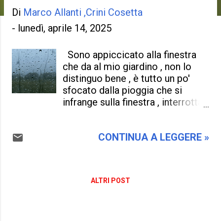
Di
Marco Allanti ,Crini Cosetta
-
lunedì, aprile 14, 2025
Sono appiccicato alla finestra
che da al mio giardino , non lo
distinguo bene , è tutto un po'
sfocato dalla pioggia che si
infrange sulla finestra , interrotta
e fastidiosa , quel battito un
pochino irruento mi fa molto
CONTINUA A LEGGERE »
pensare , e rimugino sui miei
pensieri di una giornata triste e
inquieta . Doveva essere una
primavera indimenticabile ,
ALTRI POST
invece le giornate sono piovose ,
nebbiose , un po' fredde ,
inaspettate per il mese di aprile ,
ma si sa' il clima è cambiato e