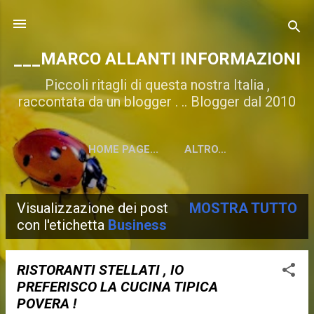
Passa ai contenuti principali
___MARCO ALLANTI INFORMAZIONI
Piccoli ritagli di questa nostra Italia ,
raccontata da un blogger . .. Blogger dal 2010
HOME PAGE...
ALTRO…
Visualizzazione dei post
MOSTRA TUTTO
P
con l'etichetta
Business
o
s
RISTORANTI STELLATI , IO
PREFERISCO LA CUCINA TIPICA
t
POVERA !