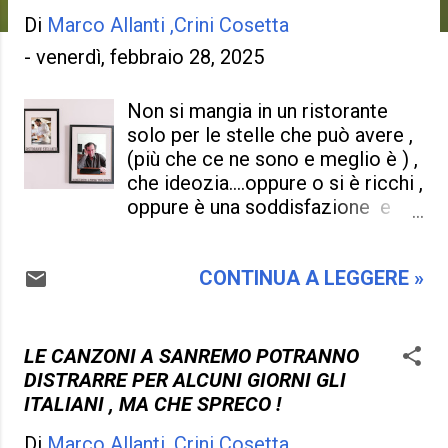
Di
Marco Allanti ,Crini Cosetta
-
venerdì, febbraio 28, 2025
Non si mangia in un ristorante
solo per le stelle che può avere ,
(più che ce ne sono e meglio è ) ,
che ideozia....oppure o si è ricchi ,
oppure è una soddisfazione e
uno sfizio che si vuole levare ,
qualche volta nella vita si può
CONTINUA A LEGGERE »
fare , ma è un lusso che per la
gente comune non se lo possono
permettere , preferiscono pagare
bollette di luce e gas e magari il
LE CANZONI A SANREMO POTRANNO
mutuo casa , che abbuffarsi (se
DISTRARRE PER ALCUNI GIORNI GLI
così si vuol dire ) in leccornie , in
ITALIANI , MA CHE SPRECO !
quanto i piatti belli da vedere , ma
Di
Marco Allanti ,Crini Cosetta
semivuoti per quanto riguarda il