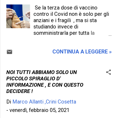
trasmissione , è che qualcosa in
Se la terza dose di vaccino
loro non funziona , non funziona
contro il Covid non è solo per gli
che quel "canta che ti passa" può
anziani e i fragili , ma si sta
avere come funzione terapeutica
studiando invece di
, ma nella realtà c'è molto di più e
somministrarla per tutta la
non possiamo risolvere i
popolazione , ed è sempre più
problemi cantando e basta . A
vicina la situazione , perché il
parte questo penserete che odi
CONTINUA A LEGGERE »
Coronavirus non è debellato e fa
la buona musica e il Festival , "
paura ancora . Innanzitutto
no !" , ma odio che per giorni
dobbiamo veramente convivere
l'Italia si fermi per il Festival , i
con il virus per il resto della
NOI TUTTI ABBIAMO SOLO UN
giornali e la televisione faranno
propria vita ? E non è detto che
PICCOLO SPIRAGLIO D'
che parlarne , immo...
dopo la terza dose c'è ne sia una
INFORMAZIONE , E CON QUESTO
quarta e dopo una quinta , a
DECIDERE !
mostrarla in questo modo la
Di
Marco Allanti ,Crini Cosetta
paura fa novanta , ma è
altrettanto vero che ancora non
-
venerdì, febbraio 05, 2021
conosciamo la durata del