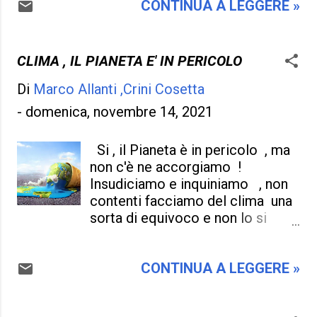
CONTINUA A LEGGERE »
così poco ancor oggi... " Lo Stato
pericolo costante per gli altri ,
si ricordano di loro a tappe e
possono sempre diffondere il
quando vogliono , non è forse lo
virus e contagiare , un...
Stato a quell' epoca nel lasciarli
CLIMA , IL PIANETA E' IN PERICOLO
soli e farli morire in quanto
Di
Marco Allanti ,Crini Cosetta
abbandonati a se stessi , che
vergogna averli lasciati al loro
-
domenica, novembre 14, 2021
misero destino e anche i loro
colleghi da odiarli così tanto da
Si , il Pianeta è in pericolo , ma
annientarli in definitiva. Due euro
non c'è ne accorgiamo !
per due personalità che non
Insudiciamo e inquiniamo , non
ritorneranno più , sia per il
contenti facciamo del clima una
coraggio , sia per la popolarità
sorta di equivoco e non lo si
che suscitano ancora oggi , ma
vorrebbe mai discutere , in
indubbiamente chi li premia oggi
quanto lo consideriamo nullo e
in passato gli dava contro , se
CONTINUA A LEGGERE »
privo di valore . Anche per
questi sono amici allora non
questo i leader delle potenze del
sanno niente di amicizia e di
mondo se ne fregano ,
lealtà . Dalla rabbia non trovo le