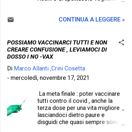
traguardo e non avere pregi .
imporre le proprie condizioni , si
Ormai i Paesi Stranieri lo sanno
sentono i super eroi del
bene e io come altri promotori
CONTINUA A LEGGERE »
momento e la giustizia e le
diamo tutto questo un punto in
regole della società non le
più di vista per discreditare l'
rispettano . Sono i giovani che
Italia , ( non mi fa e non ci fa
pretendono e non danno mai ,
POSSIAMO VACCINARCI TUTTI E NON
piacere , ma la verità è l' unica c...
colpa di genitori troppo
CREARE CONFUSIONE , LEVIAMOCI DI
indaffarati a costruire la loro
DOSSO I NO -VAX
fortuna , notorietà , successo a
Di
Marco Allanti ,Crini Cosetta
tutti costi e preferiscono andare
sui talk show oppure fare della
-
mercoledì, novembre 17, 2021
propria azienda il punto forte ,
lasciando in balia della sorte i
La meta finale : poter vaccinare
propri figli , con una vita di droga
tutti contro il covid , anche la
, di stupri , di eccessi esagerati ,
terza dose per una vita migliore ,
(figli che ormai i genitori non
lasciandoci dietro paure e
controllano più e molto spesso ci
disguidi che quasi sempre sono
sono litigi in famiglia ) . La
in eccesso . Invece c'è chi