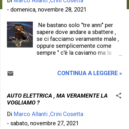
Di
Marco Allanti ,Crini Cosetta
-
domenica, novembre 28, 2021
Ne bastano solo "tre anni" per
sapere dove andare a sbattere ,
se ci facciamo veramente male ,
oppure semplicemente come
sempre " c'è la caviamo ma la
storia non sarà più la stessa " .
Perché in questi tre anni
CONTINUA A LEGGERE »
passeranno di quei tanti problemi
da non sapere come risolverli in
definitiva , se la macchina
burocratica e le scelte del
AUTO ELETTRICA , MA VERAMENTE LA
governo sono lente e fanno
VOGLIAMO ?
acqua da tutte le parti , come si
Di
Marco Allanti ,Crini Cosetta
potrà concludere quella buona
riuscita per avere una vita felice
-
sabato, novembre 27, 2021
se non ci sono le basi per farlo ! .