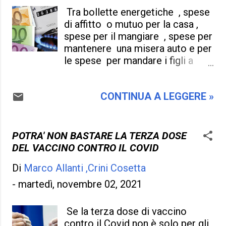
sottovalutare se lo si vuole al
Tra bollette energetiche , spese
comando al Colle , come al
di affitto o mutuo per la casa ,
comando di una nave che naviga
spese per il mangiare , spese per
in cattive acque. Si , perché il
mantenere una misera auto e per
successore di Mattarella ,
le spese per mandare i figli a
chiunque sia , si troverà a
scuola e vestirli decentemente ,
misurarsi con infiniti problemi ,
alla fine del mese una famiglia di
più di quanti ce ne fossero stati
CONTINUA A LEGGERE »
due persone che lavorano
fino in quel momento , il caso
essendo operai non ce la fanno a
degli strascichi della pandemia e
sbarcare il lunario . Triste storia ,
il lavoro che non decolla potrà
dolorosa Storia , ma che
POTRA' NON BASTARE LA TERZA DOSE
fare un percorso tortuoso e
nessuno se ne preoccupa più di
DEL VACCINO CONTRO IL COVID
insidioso . Tanti...
tanto in quanto la maggior parte
Di
Marco Allanti ,Crini Cosetta
non possiede di questi problemi
, ma col l' andar del tempo
-
martedì, novembre 02, 2021
potrebbero ritrovarsi nelle solite
condizioni se questo governo si
Se la terza dose di vaccino
tappa gli occhi su l' economia del
contro il Covid non è solo per gli