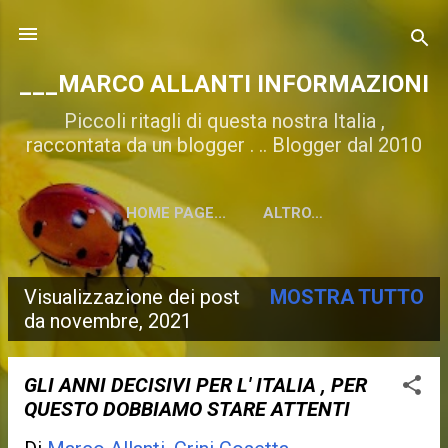
Passa ai contenuti principali
___MARCO ALLANTI INFORMAZIONI
Piccoli ritagli di questa nostra Italia ,
raccontata da un blogger . .. Blogger dal 2010
HOME PAGE...
ALTRO…
Visualizzazione dei post
MOSTRA TUTTO
P
da novembre, 2021
o
s
GLI ANNI DECISIVI PER L' ITALIA , PER
QUESTO DOBBIAMO STARE ATTENTI
t