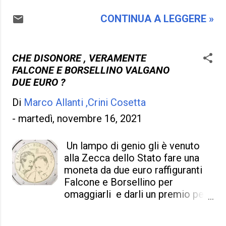
speranza di affrontare il
battaglia , si infuria e danno per
problema e dove " i panni
CONTINUA A LEGGERE »
scontato che i vaccini non
sporchi si lavano in famiglia "
facciano niente , un motivo per
peggiora se ormai i figli sono
fare una guerriglia e
viziati , hanno tutto , e prete...
manifestazioni su manifestazioni
CHE DISONORE , VERAMENTE
in sostanza danno contro pure a
FALCONE E BORSELLINO VALGANO
chi dei vaccini sé ne sono fatti
DUE EURO ?
due e aspettano la terza dose .
Di
Marco Allanti ,Crini Cosetta
Quali sono i motivi che spingono
i no vax a irritarsi e arrabbiarsi
-
martedì, novembre 16, 2021
sul Green Pass e sui vaccini ?
Indubbiamente anche nei talk
Un lampo di genio gli è venuto
show hanno preferito balbettare
alla Zecca dello Stato fare una
e non dare le motivazioni che li
moneta da due euro raffiguranti
spingono ad essere arrabbiati col
Falcone e Borsellino per
resto del mondo , un motivo
omaggiarli e darli un premio per
pure questo che gli declassa e gli
il loro sacrificio ! Non c'è che
spinge nei margini. Ma anche se
dire : " ma veramente costano
spinti nei margini sono un