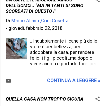
consolazione che non si possa
stremo, chiedendo solo in
DELL'UOMO... "MA IN TANTI SI SONO
far niente, solo perché è sempre
cambio un po' d' amore di affetto
SCORDATI DI QUESTO !"
questione di soldi e per rimettere
,che certo chi gli sta intorno sarà
quella casa c'è ne vuole molti, e
Di
Marco Allanti ,Crini Cosetta
fatto a puntino e magari in questa
allora si preferisce altre
festa i regali e i baci di certo non
-
giovedì, febbraio 22, 2018
situazioni e modi forse nel stare
mancheranno! .Essere mamme
meglio annientan...
nei giorni nostri, tra insidie di ogni
.. Indubbiamente il cane più delle
genere e dove i figli sono
volte è per bellezza, per
succubi di questa società non è
addobbare la casa, per rendere
per niente facile; se poi ci si
felici i figli piccoli ..ma dopo ci
mettono i pericoli, il bullismo, e
viene annoia e portarlo fuori per
dove i ragazzi si deviano per
fare i propri bisogni, portarlo dal
altre strade tortuose e
veterinario, accudirlo come un
pericolose la faccenda diventa
CONTINUA A LEGGERE »
bambino richiede soldi e tempo
complicata. Ma sarà la mamma
da dedicare e sembra che tutto
constantemente a controllare
questo in pochi mesi faccia il
che tutto questo non accada, o
peso enorme da non andare più
QUELLA CASA NON TROPPO SICURA
almeno fare il più possibile per
avanti. Insomma si è preso un