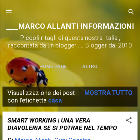
Passa ai contenuti principali
___MARCO ALLANTI INFORMAZIONI
Piccoli ritagli di questa nostra Italia ,
raccontata da un blogger . .. Blogger dal 2010
HOME PAGE...
ALTRO…
Visualizzazione dei post
MOSTRA TUTTO
P
con l'etichetta
casa
o
s
SMART WORKING | UNA VERA
DIAVOLERIA SE SI POTRAE NEL TEMPO
t