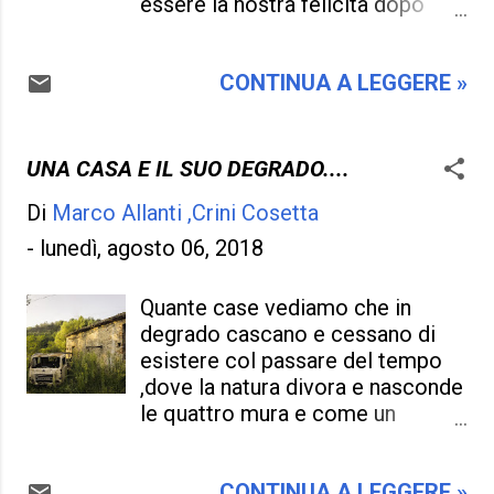
essere la nostra felicità dopo
lungo possibile ,e che non può
essere stati al lavoro, oggi col
essere un male ,ma... . D'altronde
Coronavirus è tutta un'altra cosa
quel guscio protettivo del quale
CONTINUA A LEGGERE »
e questo passaggio forzato non
ripararci, la casa e la famiglia ci
ci allieta se siamo impossibilitati
può alleviare della fobia di
nel muoverci e nel lavorare
Coronavirus, ma se le cose si
decentemente. Una prigione che
UNA CASA E IL SUO DEGRADO....
prolungano ,e penso proprio di
pesa se dobbiamo passarci 24
si, può diventare pure una...
Di
Marco Allanti ,Crini Cosetta
ore su 24 senza nessun contatto
esterno, e impossibilitati di
-
lunedì, agosto 06, 2018
vivere una vita in pieno. Nelle
zone rosse, e specialmente in
Quante case vediamo che in
Lombardia si è creato un ghetto,
degrado cascano e cessano di
una città invisibile e invivibile,
esistere col passare del tempo
recintata, ingabbiata da una
,dove la natura divora e nasconde
troppa paura che può portare a
le quattro mura e come un
non riconoscerla più , ma il
fantasma si eviterà di passare tra
rischio è che questo
i paraggi e di scongiurare la
esperimento possa diffondersi e
CONTINUA A LEGGERE »
paura. Eppure in quella casa