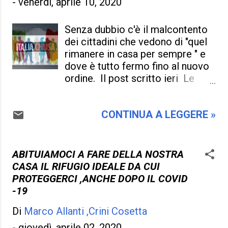
-
venerdì, aprile 10, 2020
semplice e si risparmia un sacco
di soldi, e tutto questo il governo
Senza dubbio c'è il malcontento
l' ha studiato e voluto per far
dei cittadini che vedono di "quel
contenti chi dal lavoro non si
rimanere in casa per sempre " e
ammazzava di certo !. È noto che
dove è tutto fermo fino al nuovo
nella pubblica amministrazione
ordine. Il post scritto ieri Le
c'è più gente che non fa niente
aziende che non riapriranno fino
che invece quella che lavora
a maggio ci sarà da aspettare, i
(oppure fa finta) e se prima erano
CONTINUA A LEGGERE »
cittadini e come gli imprenditori
quasi liberi e avere carta bianca,
non possono essere contenti , e
oggi con lo Smart Working lo
quella pazienza sta per cedere,
sono ancora di più, libertà
vogliono chiarezza, date ben
ABITUIAMOCI A FARE DELLA NOSTRA
assoluta e porteranno sempre lo
precise, e più considerazione. Si
CASA IL RIFUGIO IDEALE DA CUI
stipendio mensile a casa, stando
rischia davvero la rivolta , è
PROTEGGERCI ,ANCHE DOPO IL COVID
in mutande oppure sul divano, e
normale che le persone si
-19
mag...
ribellano dopo due mesi di
Di
Marco Allanti ,Crini Cosetta
clausura, vogliono uscire di casa
e per farlo alzano pure la voce se
-
giovedì, aprile 02, 2020