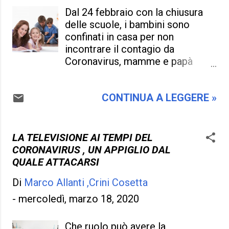
i virus, le pandemie sono quelle
Dal 24 febbraio con la chiusura
cose da mettere in conto fin da
delle scuole, i bambini sono
adesso. Anche se ancora il
confinati in casa per non
Coronavirus non è debellato, e
incontrare il contagio da
Pasqua e Pasquetta dobbiamo
Coronavirus, mamme e papà
stare dell' altro in casa, che in
hanno un bel daffare per non farli
definitiva non ci sia una data ben
pesare quella loro prigionia, e il
precisa per abbandonare le case
CONTINUA A LEGGERE »
fatto di non assicurarli quella
una volta per tutte ci preoccupa,
boccata d'aria che hanno tanto
e brancolando nel buio più totale
bisogno, far sì di essere più
che l' abitazione diventa il fulcro
irrequieti, scalmanati, agitati del
LA TELEVISIONE AI TEMPI DEL
essenziale da starci ancora per
previsto, e solo l' affetto, la
CORONAVIRUS , UN APPIGLIO DAL
molto tempo dentro , prend...
pazienza, e nel farli svagare in
QUALE ATTACARSI
altri modi che i genitori non si
Di
Marco Allanti ,Crini Cosetta
concedono un minuto di riposo.
Sempre alla ricerca di quel
-
mercoledì, marzo 18, 2020
qualcosa che non gli faccia
pensare, alla corsa nei giardini
Che ruolo può avere la