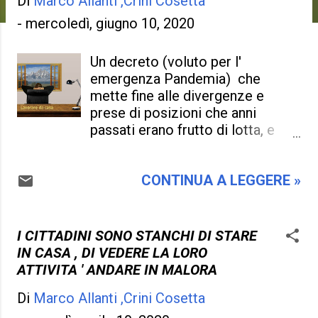
Di
Marco Allanti ,Crini Cosetta
-
mercoledì, giugno 10, 2020
Un decreto (voluto per l'
emergenza Pandemia) che
mette fine alle divergenze e
prese di posizioni che anni
passati erano frutto di lotta, e
che finalmente si è trovato il
modo di renderlo vivo più che
CONTINUA A LEGGERE »
mai. Ma sto parlando dello Smart
Working che fa contenti i
pubblici dipendenti nel poter
lavorare da casa, e in questo
I CITTADINI SONO STANCHI DI STARE
modo non c'è da timbrare il
IN CASA , DI VEDERE LA LORO
cartellino, non c'è da fare la fila
ATTIVITA ' ANDARE IN MALORA
sui tram per andare in ufficio, non
Di
Marco Allanti ,Crini Cosetta
si può prendere l' auto per recarsi
al lavoro , insomma è tutto più