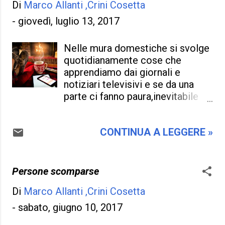
farli fare la strada giusta; anche
Di
Marco Allanti ,Crini Cosetta
qualcosa di complicato che non
se molte volte non ci s...
si sapeva dove si andava a finire,
-
giovedì, luglio 13, 2017
e all' occorrenza si da via o lo si
abbandona, o lo si maltratta
Nelle mura domestiche si svolge
perché ci infastidisce e ci crea
quotidianamente cose che
disguido in famiglia da maledire
apprendiamo dai giornali e
di averlo preso. Un cane non può
notiziari televisivi e se da una
essere un oggetto da potersi
parte ci fanno paura,inevitabile
sbarazzare quando è opportuno
interrogarci e domandarci se
di farlo e senza un preciso
quella nostra casa può essere
movente e giusta causa da
CONTINUA A LEGGERE »
davvero sicura! E' un
poterlo evidenziare.. "è un
sabato mattina dove non lavori e
animale che da tutto al padrone
quel relax e sdraiarsi sulla
fino la vita e non pretende niente
poltrona è tutto quello che
Persone scomparse
in cambio ,e forse perche' gli
desideri, davanti e di dietro ti
manca la parola, ma si sà
Di
Marco Allanti ,Crini Cosetta
senti protetto e a portata di
esprimersi in altri modi.. basta
mano lo smartphone,il
-
sabato, giugno 10, 2017
avere l' accuratezza di valutarli e
telecomando della televisione e
apprezzarli, se no non si va