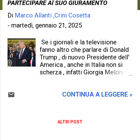
PARTECIPARE Al SUO GIURAMENTO
Di
Marco Allanti ,Crini Cosetta
-
martedì, gennaio 21, 2025
Se i giornali e la televisione
fanno altro che parlare di Donald
Trump , di nuovo Presidente dell'
America , anche in Italia non si
scherza , infatti Giorgia Meloni è
corsa per assistere al giuramento
del 47° presidente degli Stati
CONTINUA A LEGGERE »
Uniti (età 78 anni e del Partito
Republicano ) . Una Giorgia
Meloni che rosica e vuole dei
favori dall' ammistrazione Trump
ALTRI POST
, poi se dalla sua intervista
ribadisce altro e noialtri ci
caschiamo siamo solo