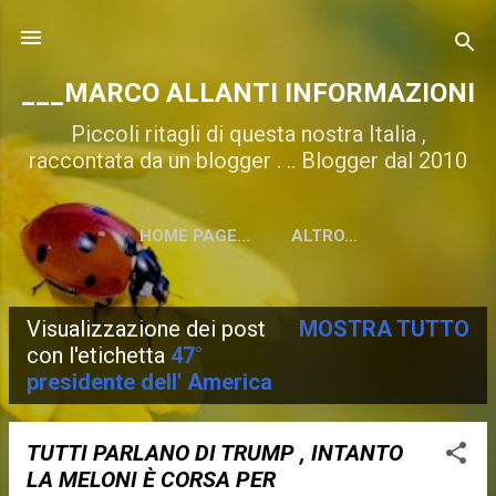
Passa ai contenuti principali
___MARCO ALLANTI INFORMAZIONI
Piccoli ritagli di questa nostra Italia ,
raccontata da un blogger . .. Blogger dal 2010
HOME PAGE...
ALTRO…
Visualizzazione dei post
MOSTRA TUTTO
P
con l'etichetta
47°
presidente dell' America
o
s
TUTTI PARLANO DI TRUMP , INTANTO
t
LA MELONI È CORSA PER