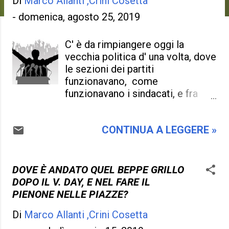
Di
Marco Allanti ,Crini Cosetta
-
domenica, agosto 25, 2019
C' è da rimpiangere oggi la
vecchia politica d' una volta, dove
le sezioni dei partiti
funzionavano, come
funzionavano i sindacati, e fra
riunioni e feste di partito stavano
più a contatto con la
CONTINUA A LEGGERE »
popolazione, una definizione fra
sociale e cultura che funzionava
dando un ruolo ben preciso su
tutto, e i giovani ne erano
DOVE È ANDATO QUEL BEPPE GRILLO
lusingati. Insomma pure i comizi
DOPO IL V. DAY, E NEL FARE IL
e le campagne elettorali si
PIENONE NELLE PIAZZE?
facevano in piazza e nel
Di
Marco Allanti ,Crini Cosetta
linguaggio più adeguato in modo
che tutti potevano capire, ed era