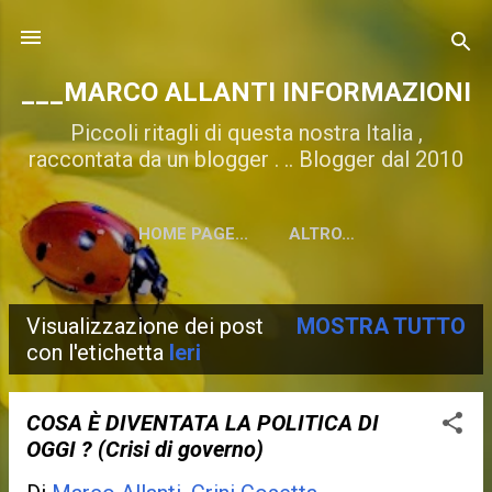
Passa ai contenuti principali
___MARCO ALLANTI INFORMAZIONI
Piccoli ritagli di questa nostra Italia ,
raccontata da un blogger . .. Blogger dal 2010
HOME PAGE...
ALTRO…
Visualizzazione dei post
MOSTRA TUTTO
P
con l'etichetta
Ieri
o
s
COSA È DIVENTATA LA POLITICA DI
OGGI ? (Crisi di governo)
t