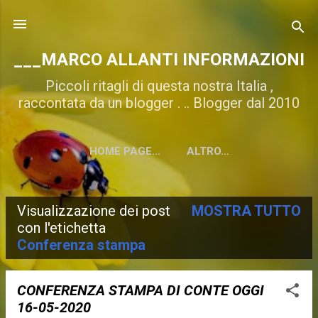
Passa ai contenuti principali
___MARCO ALLANTI INFORMAZIONI
Piccoli ritagli di questa nostra Italia ,
raccontata da un blogger . .. Blogger dal 2010
HOME PAGE...
ALTRO…
Visualizzazione dei post
MOSTRA TUTTO
P
con l'etichetta
Conferenza stampa
o
s
CONFERENZA STAMPA DI CONTE OGGI
t
16-05-2020