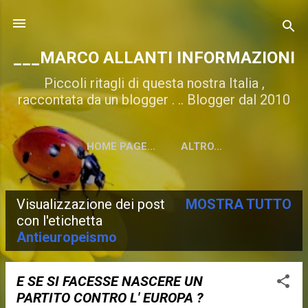
Passa ai contenuti principali
___MARCO ALLANTI INFORMAZIONI
Piccoli ritagli di questa nostra Italia ,
raccontata da un blogger . .. Blogger dal 2010
HOME PAGE...
ALTRO…
Visualizzazione dei post
MOSTRA TUTTO
P
con l'etichetta
Antieuropeismo
o
s
E SE SI FACESSE NASCERE UN
t
PARTITO CONTRO L' EUROPA ?