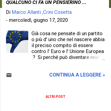
QUALCUNO CI FA UN PENSIERINO ...
Di
Marco Allanti ,Crini Cosetta
-
mercoledì, giugno 17, 2020
Già cosa ne pensate di un partito
o più d' uno che nel nascere abbia
il preciso compito di essere
contro l' Euro e l' Unione Europea
? Si perché può diventare realtà,
dopo che i partiti attuali sono
favorevoli all' Ue ,e non osano
CONTINUA A LEGGERE »
remare contro per paura ! Ci fa
un pensierino per ora Gianluigi
Paragone, che fuori dal M5s
,intende far nascere un partito per
ALTRI POST
portare l' Italia fuori dall' Ue ,
ormai sia il suo nome e i suoi
pensieri li abbiamo conosciuti, e