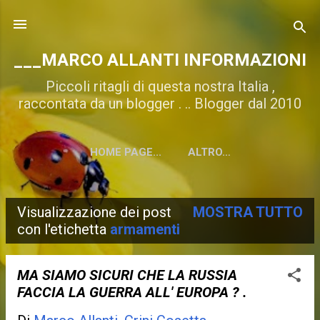
Passa ai contenuti principali
___MARCO ALLANTI INFORMAZIONI
Piccoli ritagli di questa nostra Italia ,
raccontata da un blogger . .. Blogger dal 2010
HOME PAGE...
ALTRO…
Visualizzazione dei post
MOSTRA TUTTO
P
con l'etichetta
armamenti
o
s
MA SIAMO SICURI CHE LA RUSSIA
FACCIA LA GUERRA ALL' EUROPA ? .
t