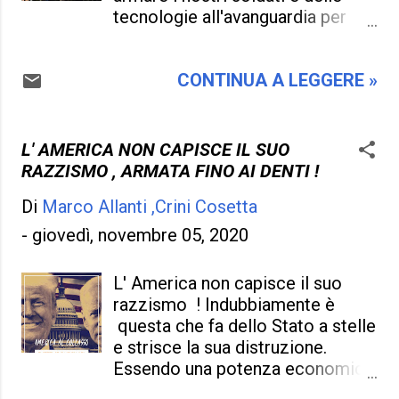
valesse la pena . Dobbiamo
tecnologie all'avanguardia per
decidere da che parte stare e
una futura guerra ? . Una guerra
ribellarsi per questo tipo di
molto lontana e poi non saremo
sopruso che ci stanno facendo ,
CONTINUA A LEGGERE »
in grado di poterla vincere .
le armi portano scompiglio ,
Questa è la domanda ! "
spese pazze che non servono a
Sarete voi nel decidere cosa
niente anche perché siamo un
voglia dire " La nostra armata è
L' AMERICA NON CAPISCE IL SUO
Paese pacifico, oppure stiamo
pacifica e non siamo addestrati
RAZZISMO , ARMATA FINO AI DENTI !
andando in una via senza ritorno
per una guerra vera e propria ,
e che nessuno vuole dirci . Il fatto
Di
Marco Allanti ,Crini Cosetta
come armata di pace siamo
sta che inviare armi anche a...
dislocati in diverse nazioni del
-
giovedì, novembre 05, 2020
mondo in segno di fare rispettare
la disciplina e l'ordine dopo una
L' America non capisce il suo
guerra e riportare una
razzismo ! Indubbiamente è
democrazia simile agli inizi , uno
questa che fa dello Stato a stelle
scopo di privilegio e di
e strisce la sua distruzione.
responsabilità quando uno Stato
Essendo una potenza economica
è completamente distrutto e non
e di armamenti mondiale , si