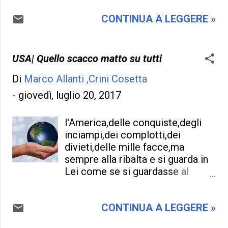
sa più come andare avanti .
scorda senza ombra di dubbio
Questo non vuol dire che siano i
CONTINUA A LEGGERE »
dei più poveri, e gente di colore ,
nostri soldati al sicuro , ma
come di una schiavitù che non è
almeno hanno un rischio minore
passata mai di moda anche se i
rispetto a coloro che invece
tempi sono cambiati. Se prima
USA| Quello scacco matto su tutti
sono in prima linea e della guerra
c'era il " ku klux klan " che coi
ne sanno qualcosa in più , ma
Di
Marco Allanti ,Crini Cosetta
loro cappucci bianchi che gli
vengono ammazzati
coprivano la testa e sparavano ai
-
giovedì, luglio 20, 2017
ripetutamente...
neri, (e in quei tempi "neri " lo si
poteva dire), gente inferiore che
l'America,delle conquiste,degli
andava punita... oggi le
inciampi,dei complotti,dei
organizzazioni si sono evolute
divieti,delle mille facce,ma
diventando pure invisibili, ma
sempre alla ribalta e si guarda in
sempre con il solito scopo di far
Lei come se si guardasse al
del male a gente di colore e di
futuro,di un'America che ha
quella diversità da fare sempre
fatto"scacco matto"da un pezzo
una guerriglia in continuazione.
CONTINUA A LEGGERE »
e continua a farlo,malgrado
C'è una sorta di abitudine del
cambino le situazioni e politiche.
quale solo i "bianchi" devono