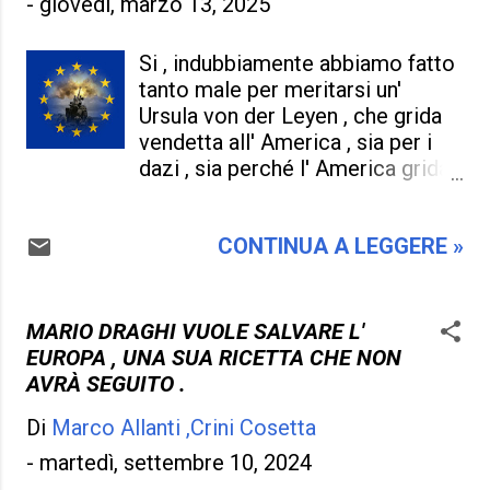
-
giovedì, marzo 13, 2025
una sola prospettiva , sia perché
bombardati da troppe
Si , indubbiamente abbiamo fatto
comunicazioni errate , da troppe
tanto male per meritarsi un'
motivazioni e interessi , dove la
Ursula von der Leyen , che grida
"guerra" è sempre un business ,
vendetta all' America , sia per i
un' opportunità per far arricchire
dazi , sia perché l' America grida
chi produce armi di distruzione di
a voce alta , ma sia perché anche
massa e le commercia , come se
la Presidente dell' Unione
fosse da dover vendere un
CONTINUA A LEGGERE »
europea si vuole distinguere e
comune gelato che tutti in estate
passare alla storia come colei
si abbuffano . Ora è forse vero
che ha creato l' esercito perfetto
che l' Europa è in stato
per la sicurezza dell' Europa , ma
MARIO DRAGHI VUOLE SALVARE L'
confusionale se pensa che le
come farlo e quanti soldi ci
EUROPA , UNA SUA RICETTA CHE NON
sole armi e gli uomini disposti ad
vogliono è ancora presto , ma è
AVRÀ SEGUITO .
uccidere , siano a portata...
normale che paghino tutti gli Stati
Di
Marco Allanti ,Crini Cosetta
interessati , anche a costo di
rimetterci l' osso del collo . Ma a
-
martedì, settembre 10, 2024
questo punto la pace è così tanto