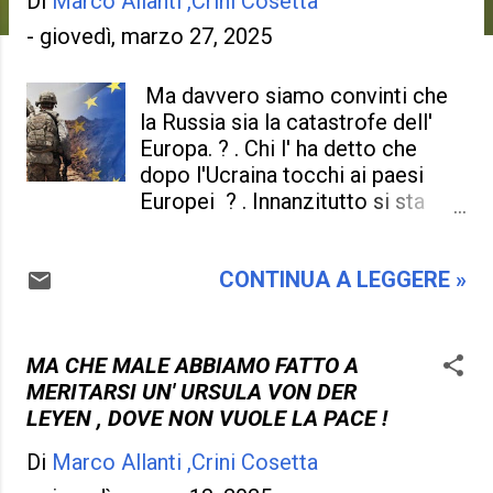
Di
Marco Allanti ,Crini Cosetta
-
giovedì, marzo 27, 2025
Ma davvero siamo convinti che
la Russia sia la catastrofe dell'
Europa. ? . Chi l' ha detto che
dopo l'Ucraina tocchi ai paesi
Europei ? . Innanzitutto si sta
esagerando in tutte le cose ,
esagerando se si parla di
CONTINUA A LEGGERE »
proteggersi se per questo c'è
bisogno di armi e uomini che
uccidono , dove si innescheranno
altre guerre insensate , non è
MA CHE MALE ABBIAMO FATTO A
detto che la guerra porti alla pace
MERITARSI UN' URSULA VON DER
, ma porti sempre scompiglio e
LEYEN , DOVE NON VUOLE LA PACE !
desolazione e dopo non ci
Di
Marco Allanti ,Crini Cosetta
sarebbe niente da fare . Ma ci si
ostina a guardare la faccenda in