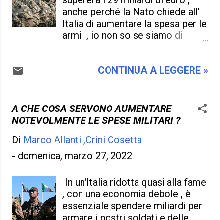
supererà i 29 miliardi di euro ,
anche perché la Nato chiede all'
Italia di aumentare la spesa per le
armi , io non so se siamo di
fronte ad una guerra mondiale ,
ma mi pare inopportuno fare
CONTINUA A LEGGERE »
queste spese quanto l' intera
Italia ha di fronte una povertà
galoppante e che questi fondi
andrebbero usati in meglio . Che
A CHE COSA SERVONO AUMENTARE
cosa servono le armi , i soldatini ,
NOTEVOLMENTE LE SPESE MILITARI ?
la Nato , servono a condurre una
Di
Marco Allanti ,Crini Cosetta
campagna di odio , di guerra , di
rischi che indubbiamente con la
-
domenica, marzo 27, 2022
pace non c'entra niente , allora
che ci impongono di armarci fino
In un'Italia ridotta quasi alla fame
al midollo , poiché l' intelligenza
, con una economia debole , è
umana non arriva più in là e ci fa
essenziale spendere miliardi per
sentire più forti , almeno ne
armare i nostri soldati e delle