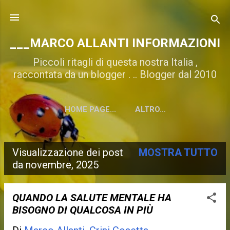
Passa ai contenuti principali
___MARCO ALLANTI INFORMAZIONI
Piccoli ritagli di questa nostra Italia ,
raccontata da un blogger . .. Blogger dal 2010
HOME PAGE...
ALTRO…
Visualizzazione dei post
MOSTRA TUTTO
P
da novembre, 2025
o
s
QUANDO LA SALUTE MENTALE HA
BISOGNO DI QUALCOSA IN PIÙ
t