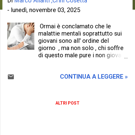
Di
Marco Allanti ,Crini Cosetta
-
lunedì, novembre 03, 2025
Ormai è conclamato che le
malattie mentali soprattutto sui
giovani sono all' ordine del
giorno , ma non solo , chi soffre
di questo male pure i non giovani
, non si fa niente . Forse questa
malattia la si vuole tenere in
CONTINUA A LEGGERE »
disparte , non si vuole che venga
presa in considerazione , e ,
come nel medioevo gli
esperimenti sono concessi e
ALTRI POST
sempre sono palliativi , ne
sociologhi e ne psichiatri sono in
grado di risolvere questo
problema . Il punto è questo , non
ci sono fondi a sufficienza per