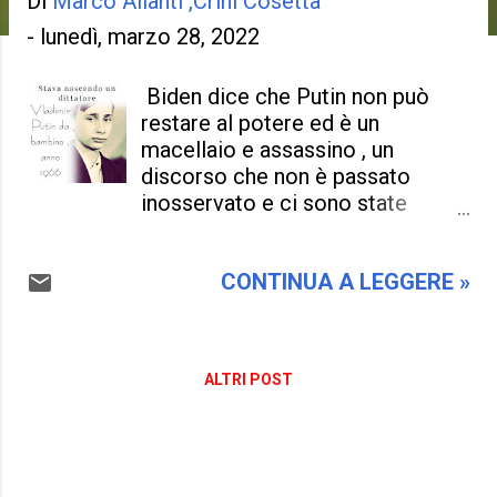
Di
Marco Allanti ,Crini Cosetta
-
lunedì, marzo 28, 2022
Biden dice che Putin non può
restare al potere ed è un
macellaio e assassino , un
discorso che non è passato
inosservato e ci sono state
molte critiche , una gaffe che non
è proprio una gaffe se si pensa
CONTINUA A LEGGERE »
bene , anche perché Biden l'ha
detta col cuore ed è molto
preoccupato di come i Russi
stanno trattando gli Ucraini . La
ALTRI POST
motivazione di eliminare dal
potere Vladimir Putin non è da
ora , indubbiamente la "guerra
fredda " tra America e Russia non
è mai cessata e le rivalità ci sono