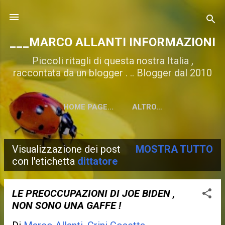
Passa ai contenuti principali
___MARCO ALLANTI INFORMAZIONI
Piccoli ritagli di questa nostra Italia ,
raccontata da un blogger . .. Blogger dal 2010
HOME PAGE...
ALTRO…
Visualizzazione dei post
MOSTRA TUTTO
P
con l'etichetta
dittatore
o
s
LE PREOCCUPAZIONI DI JOE BIDEN ,
NON SONO UNA GAFFE !
t