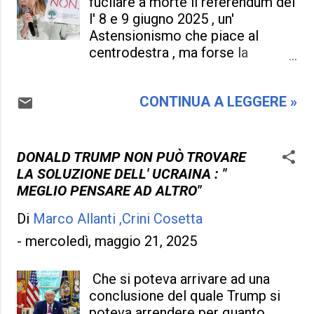
fucilare a morte il referendum del
Referendum è stato un banco di
l' 8 e 9 giugno 2025 , un'
prova , d'ora in avanti le 500 mila
Astensionismo che piace al
firme per richiedere un
centrodestra , ma forse la
referendum abrogativo è troppo
Premier Meloni non dovrebbe
bassa , ce ne vorranno il doppio ,
spifferare ai quattro venti la sua
tanto per non fare andare al voto
CONTINUA A LEGGERE »
posizione , senza che non ci
gli italiani e di farli decidere un
siano lamentele e indignazione
po' troppo ! . Io non dico che
per questo , ma si sa' , la Meloni
soltanto le elezioni politiche
sorvola pure su questo , intanto è
DONALD TRUMP NON PUÒ TROVARE
sono concesse agli Italiani , ma
un' altro referendum sul bilico del
LA SOLUZIONE DELL' UCRAINA : "
qualunque referendum , più o
disastro. La politica del Paese
MEGLIO PENSARE AD ALTRO"
meno validi , c'è biso...
non gli torna di essere
Di
Marco Allanti ,Crini Cosetta
tormentata da un centrosinistra ,
di quelle soluzioni e istruzioni
-
mercoledì, maggio 21, 2025
che danno forse una vitalità , una
novità , un istituzione , e per
Che si poteva arrivare ad una
questo si innervosisce ! .
conclusione del quale Trump si
Peccato che la politica che
poteva arrendere per quanto