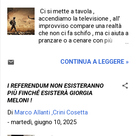
circoscrivere e annientare questa
malattia , tutto approssimativo ,
Ci si mette a tavola ,
tutto inesatto , tutti i ciarlatani
accendiamo la televisione , all'
esperti per prescrivere le
improvviso compare una realtà
medicine inadeguate , per
che non ci fa schifo , ma ci aiuta a
rendere ancora di più "matti " di
pranzare o a cenare con più
quello che non sono .
gusto ,( sono i telegiornali , le
Indubbiamente i " manicomi" non
notizie dell' ultima ora , dove le
ci hanno insegnato niente ,
CONTINUA A LEGGERE »
guerre e le notizie che ne
conviene che tutti siamo un po'
concernono in questo mondo
depressi ,esauriti , un po' sopra le
non vogliono cessare mai ). Non
righe , per una politica e pure per
sto a indicare che le guerre ci
I REFERENDUM NON ESISTERANNO
una società che padroneggia sui
fanno digerire , avere più appetito
PIÙ FINCHÉ ESISTERÀ GIORGIA
più deboli , inutile dirlo : conviene
, come vedere un film ,
MELONI !
a tutti che vada così , (...
fantasticare , ma sto solamente
Di
Marco Allanti ,Crini Cosetta
dicendo che , usiamo troppe di
queste immagini , video ,
-
martedì, giugno 10, 2025
informazioni , anche perché sono
i giornalisti e i media nell'