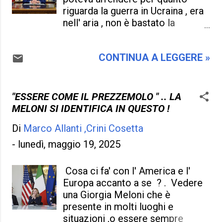
governa il Paese parla per conto
riguarda la guerra in Ucraina , era
proprio , non vuole intermediari ,
nell' aria , non è bastato la
non vuole insegnamenti , non
telefonata a Vladimir Putin per
vuole compromessi.... Ma vacilla
riappacificare gli animi , e fare di
ogni istante che fa qualche
CONTINUA A LEGGERE »
una guerra una pace . Chi sperava
movimento falso, e non è detto
che Trump era il salvatore , il
che gli italiani siano con la Meloni
negoziatore più opportuno , l'
, (dati alla mano e sondaggi un
uomo dei mille volti , ma con una
"ESSERE COME IL PREZZEMOLO " .. LA
po' farlocchi ) , che fanno di un
chance in più di altri , può quella
MELONI SI IDENTIFICA IN QUESTO !
sassolino un macigno ,
certezza essere crollata , una
destabilizzando l' interna Italia
Di
Marco Allanti ,Crini Cosetta
delusione che io mi aspettavo
L...
ormai da tempo , e , non osavo
-
lunedì, maggio 19, 2025
dirlo , perché i mezzi di
comunicazione ci credevano
Cosa ci fa' con l' America e l'
intensamente . Non hanno fatto
Europa accanto a se ? . Vedere
sul serio fin dall'inizio i due
una Giorgia Meloni che è
uomini più potenti del mondo ,
presente in molti luoghi e
indubbiamente Trump vorrà
situazioni ,o essere sempre