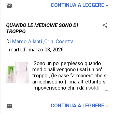
occhi e votare a casaccio , tant'è
CONTINUA A LEGGERE »
abbiamo votato e accolto con
difficile dare un voto valido e che
entusiasmo al principio , ma
possa accontentare sia la politica
indubbiamente tutte le "ciambelle
e sia i magistrati . Ci saranno
non riescono col buco ' e quindi è
QUANDO LE MEDICINE SONO DI
sempre litigi e incomprensioni fra
pura pazzia seguirlo e darli l'
TROPPO
i due , normale dopo che...
appoggio che meriterebbe .
Di
Marco Allanti ,Crini Cosetta
Perché "predicare bene e
razzolare male è di prassi " ,
-
martedì, marzo 03, 2026
misura in più per tenerci lontani
da questi individui , tutti lo
Sono un po' perplesso quando i
sappiamo ma ci manca la volontà
medicinali vengono usati un po'
di dire Basta ! . Non è solo l' Italia
troppo , (le case farmaceutiche si
ad essere colpita , ma l' intero
arricchiscono ) , ma altrettanto si
mondo , dove il potere annienta
impoveriscono chi li dà i soldi .
tutto e tra guerre in progetto e la
Non è giusto che per un
salute dei cittadini non si capisce
raffreddore , una linea di febbre in
più niente . Ora è inevitabile
CONTINUA A LEGGERE »
più , dei dolori articolari ,
pronunciare due parole alla
acciacchi di vecchiaia , si ricorra