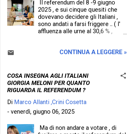
Il referendum del 8 -9 giugno
esagerare . Ma l' informazione
2025 , e sui cinque quesiti che
dove può avere un limite , dove si
dovevano decidere gli Italiani ,
deve fermare , quando dire di
sono andati a farsi friggere .. ( l'
essere un po' troppo evasiva e
affluenza alle urne al 30,6 % ,
egocentrica nei confronti dei
quorum non raggiunto ) . Giorgia
telespettatori ? . Senza dubbio
Meloni ha sabotato questi
non si saprà mai , non
CONTINUA A LEGGERE »
referendum , si sente più forte
ammetteranno mai lo sbaglio , è l'
dalla scelta degli italiani all'
informazione che demolisce
astensionismo , ora gli italiani
tutto questo , nell' interesse della
non avranno più voce in capitolo ,
COSA INSEGNA AGLI ITALIANI
pubblicità , e dei direttori di
ma dovrà trovare un cavillo
GIORGIA MELONI PER QUANTO
giornali che si arricchiscono un
perché nessuno la possa
RIGUARDA IL REFERENDUM ?
po' troppo velocemente , anche
ostacolare , censurare i
se non s...
Di
Marco Allanti ,Crini Cosetta
referendum , renderli innocui per
essa , non è una priorità , ma uno
-
venerdì, giugno 06, 2025
stile di vita da adottare per chi
volesse metterle i bastoni ancora
Ma di non andare a votare , di
frà le ruote . Questo