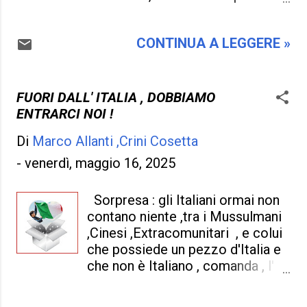
qualcosa , come Putin farà lo
presente e coinvolta in varie
stesso , in conclusione tutti i due
attività che non le competono ,
Stati del mondo avranno da
CONTINUA A LEGGERE »
non certo li da lustro , ma irrita e
combattere ancora per un po' , o
da l' orticaria a chi l' ha vede
lasceranno perdere per non fare
sempre in scena , per questo è
"una nuova guerra fredda" , dove
paragonabile a essere come il
FUORI DALL' ITALIA , DOBBIAMO
sarebbe peggio di tante altre
prezzemolo.. e , scusatemi dirlo :
ENTRARCI NOI !
guerre . Certamente ora passerà
"in definitiva non è la protagonista
tutto alla Russia e all' Ucraina ,
Di
Marco Allanti ,Crini Cosetta
principale , la trachettatrice della
sperando che l' Euro...
pace , quella della mediazione , di
-
venerdì, maggio 16, 2025
risolvere i problemi , ma
semplicemente quella di farsi
Sorpresa : gli Italiani ormai non
vedere il più possibile , e
contano niente ,tra i Mussulmani
comparire sotto i riflettori , di far
,Cinesi ,Extracomunitari , e colui
parlare di se stessa un po' troppo
che possiede un pezzo d'Italia e
, un' abitudine che pure
che non è Italiano , comanda , l'
Berlusconi aveva. ! . Forse vorrà
Italia è in balia di se stessa , e
assomigliare alla sua personalità ,
non se ne accorge il governo