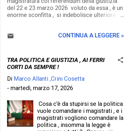
magistratura col referendum della giustizia
del 22 e 23 marzo 2026 voluto da essa , è un
enorme sconfitta , si indebolisce ulteriore
dopotutto che è amica di Donald Trump e
prende le sue redini . Due fattori che la
CONTINUA A LEGGERE »
rendono ancora più vulnerabile e presto alla
resa dei conti , ma c'è da domandarsi come
sia avvenuto tutto questo , dove la politica
degli ultimi tempi non si è adeguata alle
TRA POLITICA E GIUSTIZIA , AI FERRI
esigenze dei cittadini , dei più poveri , e
CORTI DA SEMPRE !
premiando sempre i ricchi e che si è fatta
autogol senza accorgersene . Ora meno male
Di
Marco Allanti ,Crini Cosetta
che la magistratura sia salva , che combatta
-
martedì, marzo 17, 2026
le ingiustizie della politica , punisca i potenti
che sono la rovina della Costituzione Italiana
Cosa c'è da stupirsi se la politica
, e , metta un po' d' ordine dove non c'era e
vuole comandare i magistrati , e i
dove non esisteva mai la propria onestà . La
magistrati vogliono comandare la
politica può avere le proprie colpe , dove una
politica , insomma la legge è
Presidente del Consiglio può avere fatto per