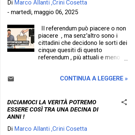
Di
Marco Allanti ,Crini Cosetta
che una malattia gli sia piombata
addosso . Di certo si tratta di una
-
martedì, maggio 06, 2025
malattia che si è appiccicata nell'
anima e nel cervello , scusate se
Il referendum può piacere o non
sono un po' troppo duro ,
piacere , ma senz'altro sono i
spietato a chi si finge sordo e
cittadini che decidono le sorti dei
non lo è , un vizio , una virtù , un
cinque quesiti di questo
programma , ma sta al fatto che
referendum , più attuali e meno
non soltanto prendono in giro
attuali , ma ugualmente validi per
solo me , ma chiunque , basta
voltare pagina , andare verso un
parlargli e comunicare con loro
CONTINUA A LEGGERE »
futuro più roseo , e magari fare le
per rendersi conto che sono dei
scarpe al governo che non si è
casinisti . Perché ho deciso con
degnato neppure di individuare
questo post , di parlare di loro ,
cosa vogliono realmente i
DICIAMOCI LA VERITÀ POTREMO
perché nessuno ne parla per
cittadini . Un centrodestra che
ESSERE COSÌ TRA UNA DECINA DI
paura di schiantarsi , di farsi
spera che gli italiani non vadano a
ANNI !
odiare ...
votare , significa che sotto un po'
Di
Marco Allanti ,Crini Cosetta
di marcio c'è , e come si possa