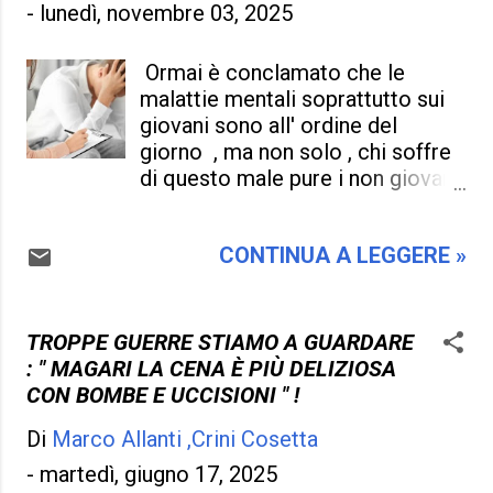
del giorno . Beato chi ricco e con
-
lunedì, novembre 03, 2025
le spalle coperte , con un
gruzzoletto in banca che osa
Ormai è conclamato che le
chiacchierare perché può farlo
malattie mentali soprattutto sui
senza interruzione , magari
giovani sono all' ordine del
politicamente coperto e intrigato
giorno , ma non solo , chi soffre
in mille affari loschi , l'Italia è la
di questo male pure i non giovani
prima a fare questo senza che
, non si fa niente . Forse questa
paghino le conseguenze . Ma la
malattia la si vuole tenere in
lente d'ingrandimento affiora
CONTINUA A LEGGERE »
disparte , non si vuole che venga
altro , magari nessuno vuole
presa in considerazione , e ,
vedere e sentire , magari siamo
come nel medioevo gli
abituati alla corruzione , al
esperimenti sono concessi e
TROPPE GUERRE STIAMO A GUARDARE
degrado , alla politica truffaldina
sempre sono palliativi , ne
: " MAGARI LA CENA È PIÙ DELIZIOSA
e al soldo facile . Già il mondo
sociologhi e ne psichiatri sono in
CON BOMBE E UCCISIONI " !
cambia , cambiano le abitudini , e
grado di risolvere questo
tutti noialtri siamo nel...
Di
Marco Allanti ,Crini Cosetta
problema . Il punto è questo , non
ci sono fondi a sufficienza per
-
martedì, giugno 17, 2025