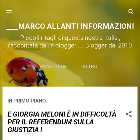
Passa ai contenuti principali
___MARCO ALLANTI INFORMAZIONI
Piccoli ritagli di questa nostra Italia ,
raccontata da un blogger . .. Blogger dal 2010
HOME PAGE...
ALTRO…
P
IN PRIMO PIANO.
o
E GIORGIA MELONI È IN DIFFICOLTÀ
s
PER IL REFERENDUM SULLA
GIUSTIZIA !
t