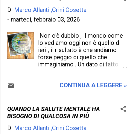
insomma una compressa , uno
odiano . Sembrerà una presa in
sciroppo , un trattamento per
Di
Marco Allanti ,Crini Cosetta
giro , una burla , un controsenso ,
ogni male che potrà esistere , ma
ma vi garantisco che non lo è , se
-
martedì, febbraio 03, 2026
siamo sicuri che sia la...
giornalmente tra i giornali , la
televisione, i social , remano
Non c'è dubbio , il mondo come
contro chi indifeso e ignaro viene
lo vediamo oggi non è quello di
semplicemente beffeggiato e
ieri , il risultato è che andiamo
deriso , perché non si sa
forse peggio di quello che
difendersi adeguatamente , e di
immaginiamo . Un dato di fatto
storie ne è ricco questo paese.
risulta dalle risorse che abbiamo ,
sia di internet , sia di intelligenza
...
CONTINUA A LEGGERE »
artificiale, sia di umanità senza
cuore e senza logica , non è
cattiveria , e ne isteria , ma
leggere un quotidiano che
QUANDO LA SALUTE MENTALE HA
diventa sempre più complicato
BISOGNO DI QUALCOSA IN PIÙ
per chi lo vive , specialmente chi
Di
Marco Allanti ,Crini Cosetta
è povero e indifeso e all' ordine