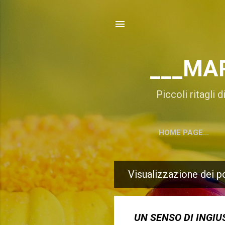
___MA
Piccoli ritagli 
HOME PAGE...
Visualizzazione dei p
P
o
s
UN SENSO DI INGIU