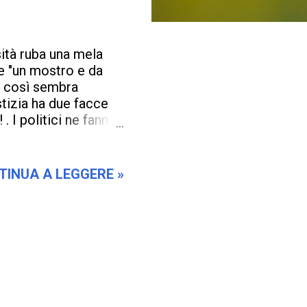
ità ruba una mela
e "un mostro e da
to così sembra
tizia ha due facce
 . I politici ne fanno
fanno dei "Santi e
dei giarlatani e
uasi sempre la fanno
TINUA A LEGGERE »
nno scappatoie e un
 politica per essere
i e di quella
 inerme e senza
ire che gli altri i