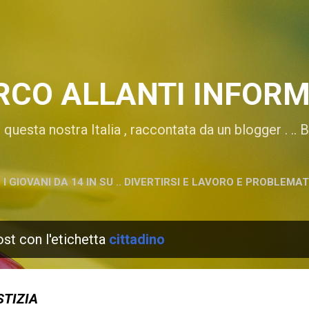
Passa ai contenuti principali
RCO ALLANTI INFORM
di questa nostra Italia , raccontata da un blogger . ..
I GIOVANI DA 14 IN SU .. DIVERTIRSI E LAVORO E PROBLEMA
ost con l'etichetta
cittadino
STIZIA