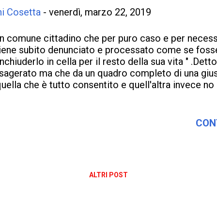
ni Cosetta
-
venerdì, marzo 22, 2019
n comune cittadino che per puro caso e per necess
iene subito denunciato e processato come se foss
inchiuderlo in cella per il resto della sua vita " .Det
sagerato ma che da un quadro completo di una gius
quella che è tutto consentito e quell'altra invece no !
i tutti colori, corruzione,ed altri fattori che non ne 
enefattori" ma semmai e i casi lo hanno dimostrato 
anno gli interessi loro scavalcando la giustizia e q
CON
ranca e non vanno mai in galera . Indubbiamente ha
sercito nel proteggerli ,anche per questo entrano in
l sicuro e trovare sempre il modo di essere innocent
icurezza che le contraddistingue. Se la giustizia è
ALTRI POST
ossibilità di riscattarsi contro la politica non voglio d
omuni cittadini lo possano fare , ma una v...