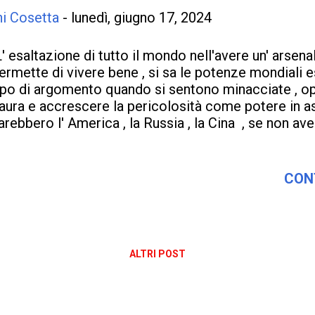
ni Cosetta
-
lunedì, giugno 17, 2024
' esaltazione di tutto il mondo nell'avere un' arsena
ermette di vivere bene , si sa le potenze mondiali
ipo di argomento quando si sentono minacciate , o
aura e accrescere la pericolosità come potere in a
arebbero l' America , la Russia , la Cina , se non av
spedienti per comandare e farsi ubbidire ? Niente ,
azioni da non essere considerate , la pace regnereb
a si sa le Potenze Mondiali sono sempre in guerr
CON
ntendono farla , vincere facendo paura o per lo meno
ogno , dove solo con una bomba poter spazzare vi
a tecnologia sa fare bene lasciando morte e desolazi
onti annientare l' umanità . Si sa bene che cosa è a
ALTRI POST
ombardamenti atomici di Hiroshima e Nagasaki il 
otremo dimenticarci ! Rivedremo più quelle scene d