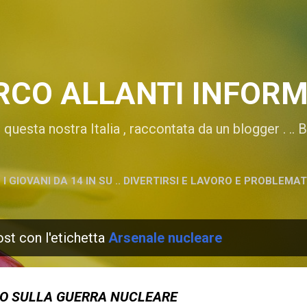
Passa ai contenuti principali
RCO ALLANTI INFORM
di questa nostra Italia , raccontata da un blogger . ..
I GIOVANI DA 14 IN SU .. DIVERTIRSI E LAVORO E PROBLEMA
ost con l'etichetta
Arsenale nucleare
PO SULLA GUERRA NUCLEARE