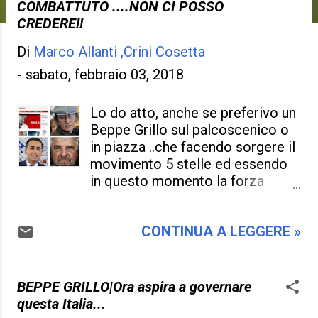
COMBATTUTO ....NON CI POSSO
CREDERE!!
Di
Marco Allanti ,Crini Cosetta
-
sabato, febbraio 03, 2018
Lo do atto, anche se preferivo un
Beppe Grillo sul palcoscenico o
in piazza ..che facendo sorgere il
movimento 5 stelle ed essendo
in questo momento la forza
politica che può andare al
governo e del quale i giovani ne
CONTINUA A LEGGERE »
sono entusiasti.. Grillo ha deciso
di fare dietrofront e con il nuovo
blog e la rottura del movimento
pensa di far sorgere un altro
BEPPE GRILLO|Ora aspira a governare
partito per contrastare il vecchio,
questa Italia...
e inevitabile il personaggio Luigi