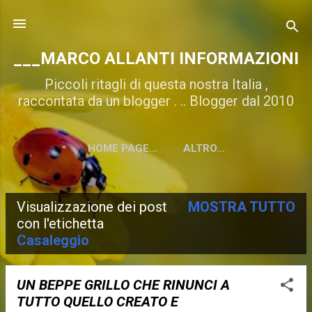
Passa ai contenuti principali
___MARCO ALLANTI INFORMAZIONI
Piccoli ritagli di questa nostra Italia ,
raccontata da un blogger . .. Blogger dal 2010
HOME PAGE...
ALTRO…
Visualizzazione dei post
MOSTRA TUTTO
P
con l'etichetta
Casaleggio
o
s
UN BEPPE GRILLO CHE RINUNCI A
t
TUTTO QUELLO CREATO E