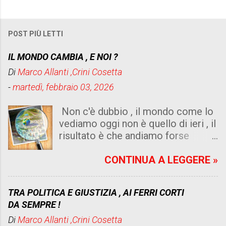
POST PIÙ LETTI
IL MONDO CAMBIA , E NOI ?
Di
Marco Allanti ,Crini Cosetta
-
martedì, febbraio 03, 2026
Non c'è dubbio , il mondo come lo
vediamo oggi non è quello di ieri , il
risultato è che andiamo forse
peggio di quello che immaginiamo .
Un dato di fatto risulta dalle risorse
CONTINUA A LEGGERE »
che abbiamo , sia di internet , sia di
intelligenza artificiale, sia di
TRA POLITICA E GIUSTIZIA , AI FERRI CORTI
umanità senza cuore e senza logica
DA SEMPRE !
, non è cattiveria , e ne isteria , ma
Di
Marco Allanti ,Crini Cosetta
leggere un quotidiano che diventa