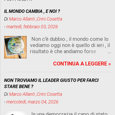
IL MONDO CAMBIA , E NOI ?
Di
Marco Allanti ,Crini Cosetta
-
martedì, febbraio 03, 2026
Non c'è dubbio , il mondo come lo
vediamo oggi non è quello di ieri , il
risultato è che andiamo forse
peggio di quello che immaginiamo .
Un dato di fatto risulta dalle risorse
CONTINUA A LEGGERE »
che abbiamo , sia di internet , sia di
intelligenza artificiale, sia di
NON TROVIAMO IL LEADER GIUSTO PER FARCI
umanità senza cuore e senza logica
STARE BENE ?
, non è cattiveria , e ne isteria , ma
Di
Marco Allanti ,Crini Cosetta
leggere un quotidiano che diventa
sempre più complicato per chi lo
-
mercoledì, marzo 04, 2026
vive , specialmente chi è povero e
indifeso e all' ordine del giorno .
In una democrazia il capo di stato ,