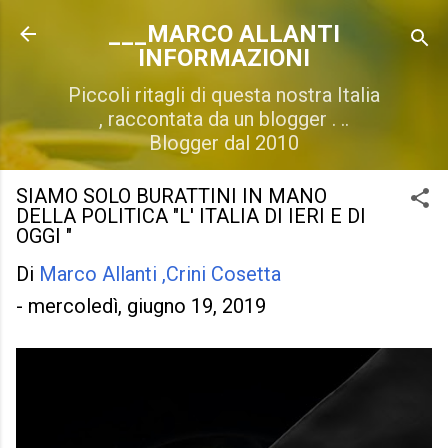
Passa ai contenuti principali
___MARCO ALLANTI
INFORMAZIONI
Piccoli ritagli di questa nostra Italia
, raccontata da un blogger . ..
Blogger dal 2010
SIAMO SOLO BURATTINI IN MANO
DELLA POLITICA "L' ITALIA DI IERI E DI
OGGI "
Di
Marco Allanti ,Crini Cosetta
-
mercoledì, giugno 19, 2019