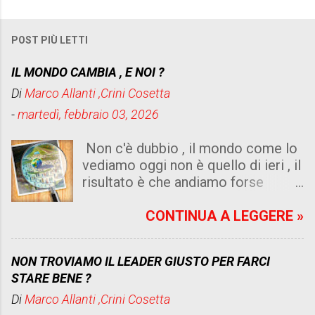
POST PIÙ LETTI
IL MONDO CAMBIA , E NOI ?
Di
Marco Allanti ,Crini Cosetta
-
martedì, febbraio 03, 2026
Non c'è dubbio , il mondo come lo
vediamo oggi non è quello di ieri , il
risultato è che andiamo forse
peggio di quello che immaginiamo .
Un dato di fatto risulta dalle risorse
CONTINUA A LEGGERE »
che abbiamo , sia di internet , sia di
intelligenza artificiale, sia di
NON TROVIAMO IL LEADER GIUSTO PER FARCI
umanità senza cuore e senza logica
STARE BENE ?
, non è cattiveria , e ne isteria , ma
Di
Marco Allanti ,Crini Cosetta
leggere un quotidiano che diventa