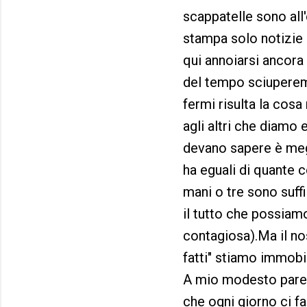
scappatelle sono all
stampa solo notizie 
qui annoiarsi ancora
del tempo sciuperem
fermi risulta la cos
agli altri che diamo 
devano sapere è megl
ha eguali di quante c
mani o tre sono suff
il tutto che possiamo
contagiosa).Ma il no
fatti" stiamo immobi
A mio modesto parere
che ogni giorno ci fa