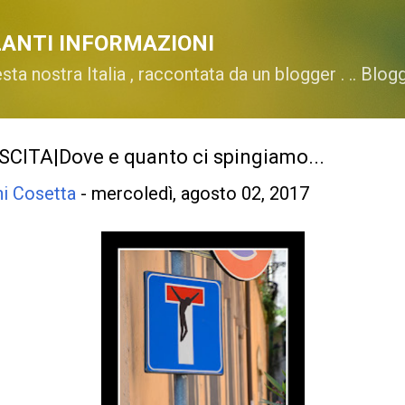
Passa ai contenuti principali
ANTI INFORMAZIONI
esta nostra Italia , raccontata da un blogger . .. Blo
ITA|Dove e quanto ci spingiamo...
ni Cosetta
-
mercoledì, agosto 02, 2017