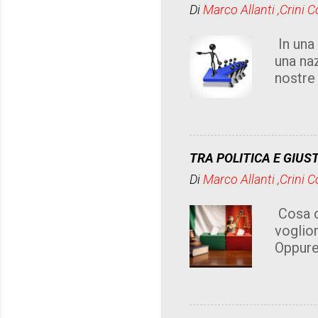
Di
Marco Allanti ,Crini 
coperto
che pag
In una 
nessuno
una naz
degrado
nostre
cambian
votato
"ciambe
appogg
prassi 
TRA POLITICA E GIUST
ma ci m
Di
Marco Allanti ,Crini 
ma l' i
salute 
Cosa c'
parole 
voglion
impanta
Oppure
"politica
sarà un
cittadi
delude
sentenz