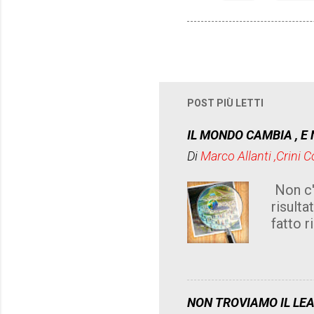
POST PIÙ LETTI
IL MONDO CAMBIA , E 
Di
Marco Allanti ,Crini 
Non c'è
risult
fatto r
artific
isteri
lo vive
chi ri
NON TROVIAMO IL LEA
chiacc