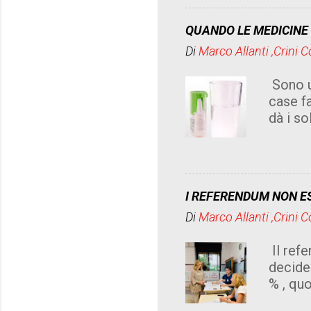
come si
adeguat
QUANDO LE MEDICINE
ricchi
Di
Marco Allanti ,Crini 
magistr
potenti
Sono u
dove no
case fa
avere 
dà i so
tutta l
dolori 
che pot
Eppure
potrebb
I REFERENDUM NON ES
famigli
Di
Marco Allanti ,Crini 
come s
"cosa p
Il ref
farmac
decider
per la
% , qu
male ch
sente p