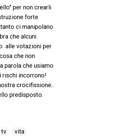
llo" per non crearli
struzione forte
intanto ci manipolano
ra che alcuni
o alle votazioni per
lcosa che non
la parola che usiamo
 rischi incorrono!
ostra crocifissione..
ello predisposto.
tv
vita