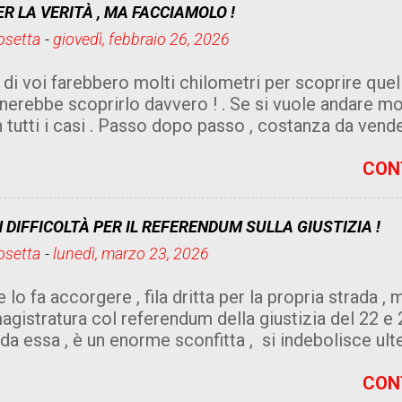
R LA VERITÀ , MA FACCIAMOLO !
ini . Insomma sono messi proprio male se con un "si
Cosetta
o decidere le sorti di un Paese che non da certezze 
-
giovedì, febbraio 26, 2026
 cosa sarebbe mettersi la benda sugli occhi e votare
 di voi farebbero molti chilometri per scoprire quel
le dare un voto valido e che possa accontentare sia la
gnerebbe scoprirlo davvero ! . Se si vuole andare m
ati . Ci saranno sempre litigi e incomprensioni fra
in tutti i casi . Passo dopo passo , costanza da vende
r essere consapevoli di non essere presi in giro dall
 , da tutti coloro che vi odiano . Sembrerà una presa 
CON
rosenso , ma vi garantisco che non lo è , se giornalm
visione, i social , remano contro chi indifeso e igna
N DIFFICOLTÀ PER IL REFERENDUM SULLA GIUSTIZIA !
cemente beffeggiato e deriso , perché non si sa di
Cosetta
uatamente , e di storie ne è ricco
-
lunedì, marzo 23, 2026
...
lo fa accorgere , fila dritta per la propria strada , 
magistratura col referendum della giustizia del 22 
da essa , è un enorme sconfitta , si indebolisce ul
 di Donald Trump e prende le sue redini . Due fatto
più vulnerabile e presto alla resa dei conti , ma c
CON