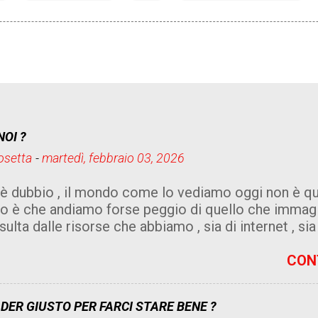
NOI ?
Cosetta
-
martedì, febbraio 03, 2026
 dubbio , il mondo come lo vediamo oggi non è quell
ato è che andiamo forse peggio di quello che immagi
isulta dalle risorse che abbiamo , sia di internet , sia
iale, sia di umanità senza cuore e senza logica , non 
a , ma leggere un quotidiano che diventa sempre più
CON
 , specialmente chi è povero e indifeso e all' ordine
cco e con le spalle coperte , con un gruzzoletto in 
DER GIUSTO PER FARCI STARE BENE ?
hierare perché può farlo senza interruzione , magar