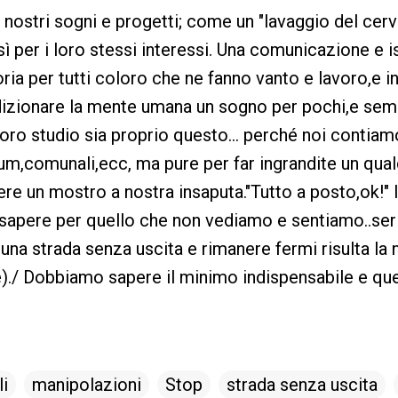
 nostri sogni e progetti; come un "lavaggio del cerve
ì per i loro stessi interessi. Una comunicazione e i
oria per tutti coloro che ne fanno vanto e lavoro,e 
zionare la mente umana un sogno per pochi,e semb
loro studio sia proprio questo... perché noi contiam
dum,comunali,ecc, ma pure per far ingrandite un qua
re un mostro a nostra insaputa."Tutto a posto,ok!" 
sapere per quello che non vediamo e sentiamo..seri
na strada senza uscita e rimanere fermi risulta la n
e)./ Dobbiamo sapere il minimo indispensabile e qu
li
manipolazioni
Stop
strada senza uscita