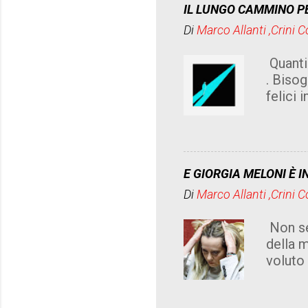
IL LUNGO CAMMINO PE
cittad
Di
Marco Allanti ,Crini 
debban
meglio
Quanti
diffici
. Biso
magistr
felici 
che...
solo pe
società
un cont
la tele
E GIORGIA MELONI È I
sempli
Di
Marco Allanti ,Crini 
adeg
Non se 
della 
voluto 
è amica
ancora 