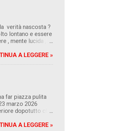
" oppure con un "no"
per niente , la
 a casaccio , tant'è
la verità nascosta ?
 politica e sia i
olto lontano e essere
 i due , normale dopo
re , mente lucida ,
a politica , dalla
in giro , una burla ,
TINUA A LEGGERE »
ente tra i giornali ,
ro viene
fendersi
 questo paese.
ma far piazza pulita
e 23 marzo 2026
teriore dopotutto che
ri che la rendono
'è da domandarsi
TINUA A LEGGERE »