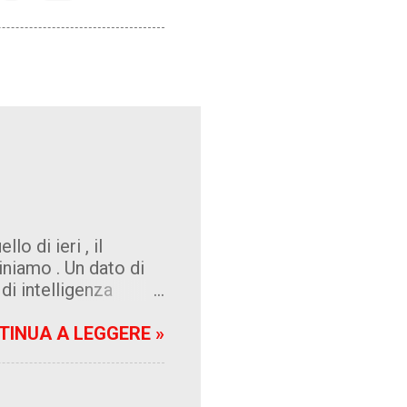
o di ieri , il
niamo . Un dato di
 di intelligenza
è cattiveria , e ne
 complicato per chi
TINUA A LEGGERE »
 del giorno . Beato
banca che osa
i politicamente