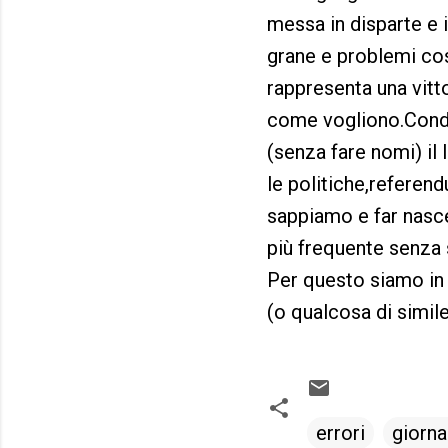
messa in disparte e i
grane e problemi cos
rappresenta una vitt
come vogliono.Condi
(senza fare nomi) il 
le politiche,referen
sappiamo e far nasce
più frequente senza 
Per questo siamo in u
(o qualcosa di simil
errori
giorna