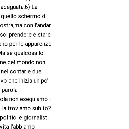
 adeguata.6) La
e quello schermo di
ostra,ma con l'andar
ci prendere e stare
meno per le apparenze
 Ma se qualcosa lo
fine del mondo non
e nel contarle due
vo che inizia un po'
a parola
arola non eseguiamo i
 la troviamo subito?
litici e giornalisti
 vita l'abbiamo