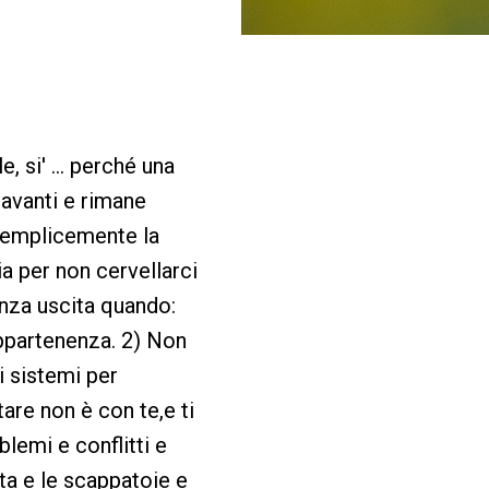
 si' ... perché una
 avanti e rimane
 semplicemente la
ia per non cervellarci
senza uscita quando:
appartenenza. 2) Non
ri sistemi per
are non è con te,e ti
blemi e conflitti e
ta e le scappatoie e