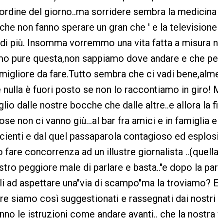
'ordine del giorno..ma sorridere sembra la medicina
che non fanno sperare un gran che ' e la television
 di più. Insomma vorremmo una vita fatta a misura n
o pure questa,non sappiamo dove andare e che pes
a migliore da fare.Tutto sembra che ci vadi bene,al
e nulla è fuori posto se non lo raccontiamo in giro!
io dalle nostre bocche che dalle altre..e allora la 
ose non ci vanno giù...al bar fra amici e in famiglia 
icienti e dal quel passaparola contagioso ed esplosi
 fare concorrenza ad un illustre giornalista ..(quell
stro peggiore male di parlare e basta.."e dopo la p
li ad aspettare una"via di scampo"ma la troviamo? E
 siamo così suggestionati e rassegnati dai nostri po
nno le istruzioni come andare avanti.. che la nostra